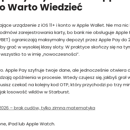
o Warto Wiedzieć
jące urządzenie z iOS 11+ i konto w Apple Wallet. Nie ma nic 
n odmówi zarejestrowania karty, bo bank nie obsługuje Apple 
LVBET) ograniczają maksymalny depozyt przez Apple Pay do 20
aby grać w wysokiej klasy sloty. W praktyce skończy się na t
wszystko to w imię „nowoczesności”.
o. Apple Pay szyfruje twoje dane, ale jednocześnie otwiera 
dzają opóźnienia w procesie. Wtedy czujesz się, jakbyś grał
sisz czekać na kolejny kod OTP, który przychodzi po trzy min
jak losowość wildów w Starburst.
 2026 – brak cudów, tylko zimna matematyka
e, iPad lub Apple Watch.