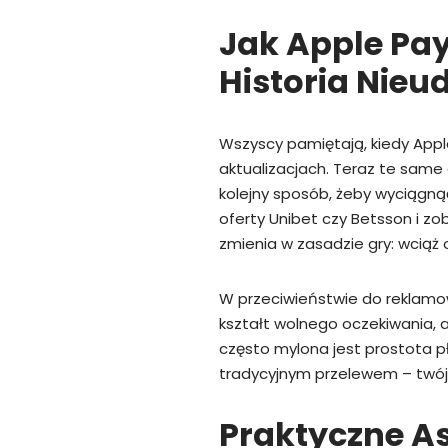
Jak Apple Pay
Historia Nie
Wszyscy pamiętają, kiedy Apple
aktualizacjach. Teraz te same 
kolejny sposób, żeby wyciągnąć
oferty Unibet czy Betsson i zob
zmienia w zasadzie gry: wciąż 
W przeciwieństwie do reklamow
kształt wolnego oczekiwania, 
często mylona jest prostota pł
tradycyjnym przelewem – twój 
Praktyczne A