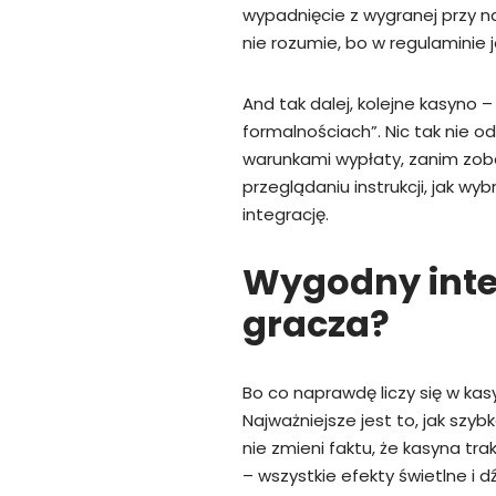
wypadnięcie z wygranej przy n
nie rozumie, bo w regulaminie j
And tak dalej, kolejne kasyno –
formalnościach”. Nic tak nie od
warunkami wypłaty, zanim zoba
przeglądaniu instrukcji, jak w
integrację.
Wygodny inte
gracza?
Bo co naprawdę liczy się w kasy
Najważniejsze jest to, jak szy
nie zmieni faktu, że kasyna trak
– wszystkie efekty świetlne i 