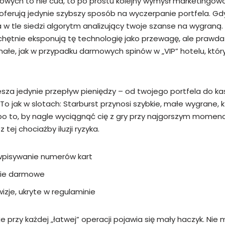
owych to nie cud, to po prostu kolejny wymysł marketingowc
 oferują jedynie szybszy sposób na wyczerpanie portfela. Gdy
a w tle siedzi algorytm analizujący twoje szanse na wygraną.
hętnie eksponują tę technologię jako przewagę, ale prawda j
małe, jak w przypadku darmowych spinów w „VIP” hotelu, któ
esza jedynie przepływ pieniędzy – od twojego portfela do 
 To jak w slotach: Starburst przynosi szybkie, małe wygrane, 
 po to, by nagle wyciągnąć cię z gry przy najgorszym momenc
tej chociażby iluzji ryzyka.
 wpisywanie numerów kart
 nie darmowe
izje, ukryte w regulaminie
e przy każdej „łatwej” operacji pojawia się mały haczyk. Nie m