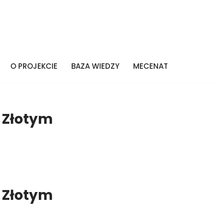
O PROJEKCIE
BAZA WIEDZY
MECENAT
t Złotym
t Złotym