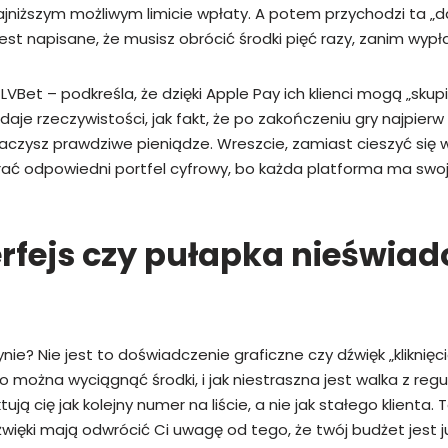
ajniższym możliwym limicie wpłaty. A potem przychodzi ta „d
est napisane, że musisz obrócić środki pięć razy, zanim wypła
 LVBet – podkreśla, że dzięki Apple Pay ich klienci mogą „skup
daje rzeczywistości, jak fakt, że po zakończeniu gry najpierw
czysz prawdziwe pieniądze. Wreszcie, zamiast cieszyć się 
ybrać odpowiedni portfel cyfrowy, bo każda platforma ma swo
rfejs czy pułapka nieświa
nie? Nie jest to doświadczenie graficzne czy dźwięk „kliknięc
bko można wyciągnąć środki, i jak niestraszna jest walka z r
tują cię jak kolejny numer na liście, a nie jak stałego klienta.
dźwięki mają odwrócić Ci uwagę od tego, że twój budżet jest j