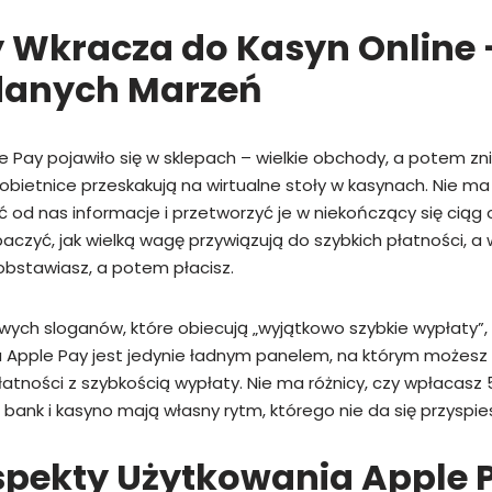
 Wkracza do Kasyn Online 
udanych Marzeń
 Pay pojawiło się w sklepach – wielkie obchody, a potem zni
obietnice przeskakują na wirtualne stoły w kasynach. Nie ma
 od nas informacje i przetworzyć je w niekończący się ciąg 
aczyć, jak wielką wagę przywiązują do szybkich płatności, a 
obstawiasz, a potem płacisz.
ych sloganów, które obiecują „wyjątkowo szybkie wypłaty”, 
a Apple Pay jest jedynie ładnym panelem, na którym możesz k
atności z szybkością wypłaty. Nie ma różnicy, czy wpłacasz 5
bank i kasyno mają własny rytm, którego nie da się przyspie
spekty Użytkowania Apple 